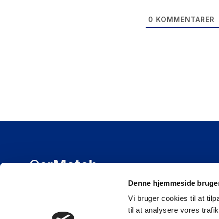
0
KOMMENTARER
Car
Match
Denne hjemmeside bruger
CarMatch ApS
Find bil
Vi bruger cookies til at til
Østergårds Allé 39
til at analysere vores tra
Sælg din bil