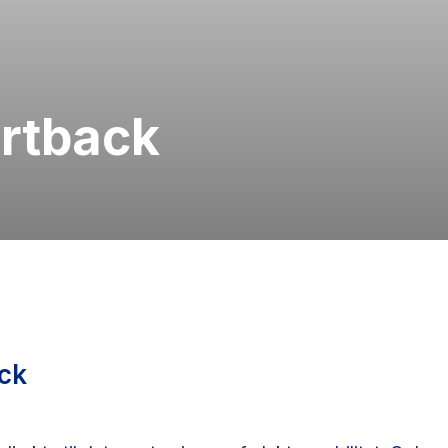
ortback
ack