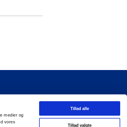
Tillad alle
ale medier og
ed vores
Tillad valgte