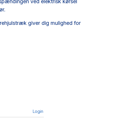
v spændingen ved elektrisk kørsel
ør.
rehjulstræk giver dig mulighed for
Login