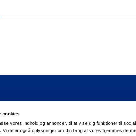
 cookies
Cookie og personpolitik
passe vores indhold og annoncer, til at vise dig funktioner til soci
fik. Vi deler også oplysninger om din brug af vores hjemmeside m
Ophavsret