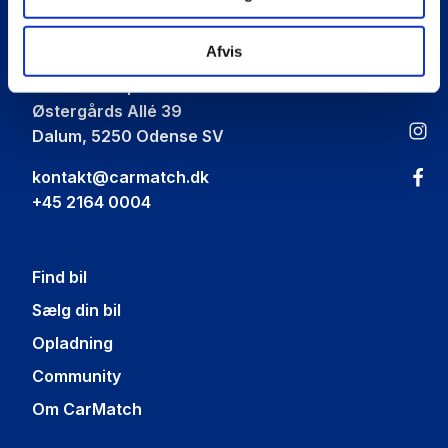
Car
Match
Afvis
CarMatch ApS
Østergårds Allé 39
Dalum, 5250 Odense SV
kontakt@carmatch.dk
+45 2164 0004
Find bil
Sælg din bil
Opladning
Community
Om CarMatch