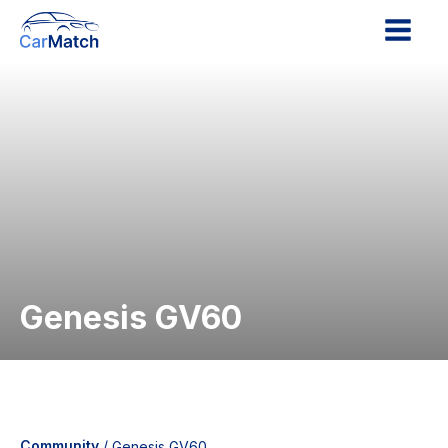
Genesis GV60
Community
/
Genesis GV60