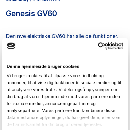
Genesis GV60
Den nye elektriske GV60 har alle de funktioner,
du ønsker, hvor du vil have dem, når du vil have
dem, og når du vil have dem. Fra den personlige
velkomstskærm til dine foretrukne
Denne hjemmeside bruger cookies
afspilningslister og steder er det nemt og sjovt at
Vi bruger cookies til at tilpasse vores indhold og
køre vores nye elbil.
annoncer, til at vise dig funktioner til sociale medier og til
at analysere vores trafik. Vi deler også oplysninger om
din brug af vores hjemmeside med vores partnere inden
for sociale medier, annonceringspartnere og
analysepartnere. Vores partnere kan kombinere disse
data med andre oplysninger, du har givet dem, eller som
de har indsamlet fra din brug af deres tjenester.