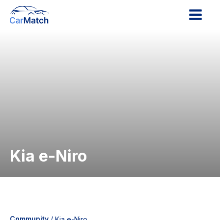
Kia e-Niro
Community
/
Kia e-Niro