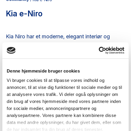
Kia e-Niro
Kia Niro har et moderne, elegant interiør og
innovativ teknologi, der gør den til det perfekte
valg til kørsel. Dens komfortable forsæder med
elektrisk indstilling holder dig kølig. Og med dens
vedligeholdelsespåmindelsessystem behøver du
Denne hjemmeside bruger cookies
ikke at bekymre dig om at bruge ekstra tid på
Vi bruger cookies til at tilpasse vores indhold og
servicestationen.
annoncer, til at vise dig funktioner til sociale medier og til
at analysere vores trafik. Vi deler også oplysninger om
din brug af vores hjemmeside med vores partnere inden
for sociale medier, annonceringspartnere og
analysepartnere. Vores partnere kan kombinere disse
data med andre oplysninger, du har givet dem, eller som
de har indsamlet fra din brug af deres tjenester.