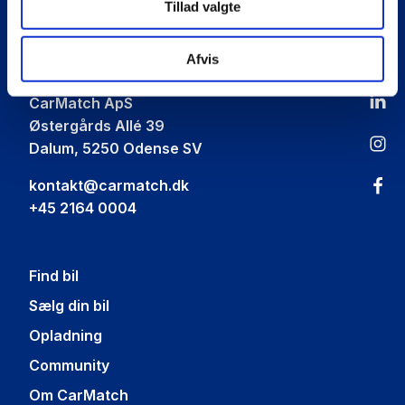
Tillad valgte
Car
Match
Afvis
CarMatch ApS
Østergårds Allé 39
Dalum, 5250 Odense SV
kontakt@carmatch.dk
+45 2164 0004
Find bil
Sælg din bil
Opladning
Community
Om CarMatch