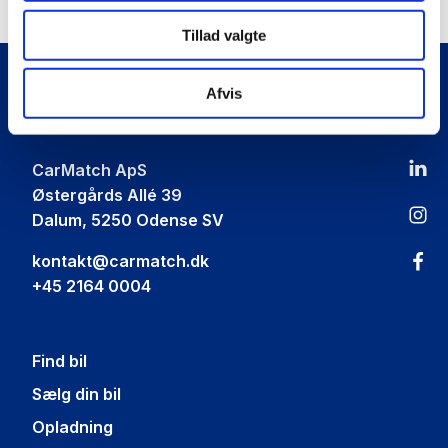
Tillad valgte
Afvis
Car
Match
CarMatch ApS
Østergårds Allé 39
Dalum, 5250 Odense SV
kontakt@carmatch.dk
+45 2164 0004
Find bil
Sælg din bil
Opladning