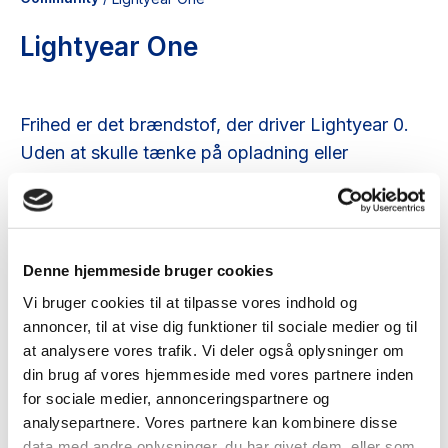
Lightyear One
Frihed er det brændstof, der driver Lightyear 0.
Uden at skulle tænke på opladning eller
rækkevidde kan du køre fra morgen til aften i
vished om, at en fuld tank vil bringe dig derhen,
hvor du skal hen. Når du oplader bilen på farten,
behøver du aldrig at bekymre dig om, hvor du
Denne hjemmeside bruger cookies
næste gang kan tanke op; du skal bare køre til
Vi bruger cookies til at tilpasse vores indhold og
den nærmeste offentlige stikkontakt og fylde op,
annoncer, til at vise dig funktioner til sociale medier og til
når det passer dig.
at analysere vores trafik. Vi deler også oplysninger om
din brug af vores hjemmeside med vores partnere inden
for sociale medier, annonceringspartnere og
analysepartnere. Vores partnere kan kombinere disse
data med andre oplysninger, du har givet dem, eller som