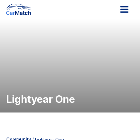
Lightyear One
Community
/
Lightyear One