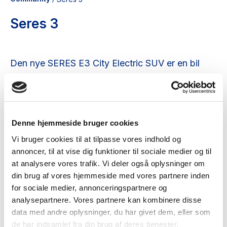
Seres 3
Den nye SERES E3 City Electric SUV er en bil
med et robust og sporty design, som giver sine
ejere et rummeligt og praktisk rum med et
førsteklasses udstyr. Det nye elektriske drev er
ikke kun venligt over for naturen og familiens
Denne hjemmeside bruger cookies
økonomi, men byder også på masser af
Vi bruger cookies til at tilpasse vores indhold og
køreglæde ved kørsel.
annoncer, til at vise dig funktioner til sociale medier og til
at analysere vores trafik. Vi deler også oplysninger om
din brug af vores hjemmeside med vores partnere inden
for sociale medier, annonceringspartnere og
analysepartnere. Vores partnere kan kombinere disse
data med andre oplysninger, du har givet dem, eller som
de har indsamlet fra din brug af deres tjenester.