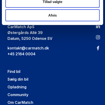
Tillad valgte
Car
Match
Afvis
CarMatch ApS
Østergårds Allé 39
Dalum, 5250 Odense SV
kontakt@carmatch.dk
+45 2164 0004
Find bil
Sælg din bil
Opladning
Community
Om CarMatch