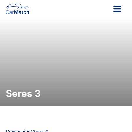
Seres 3
Community
/
Seres 3